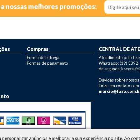
ba nossas melhores promoções:
ções
Compras
CENTRAL DE AT
Forma de entrega
Atendimento pelo tel
Formas de pagamento
Whatsapp: (19) 3392
de segunda à sexta-fei
Dúvidas sobre nossos
Entre em contato com
marcio@fazo.com.b
ento
 personalizar anúncios e melhorar a sua experiência no site. Ao co