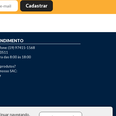
ENDIMENTO
efone: (19) 97415-1568
-0511
ra das 8:00 às 18:00
 produtos?
 nosso SAC:
r
ntinuar navegando,