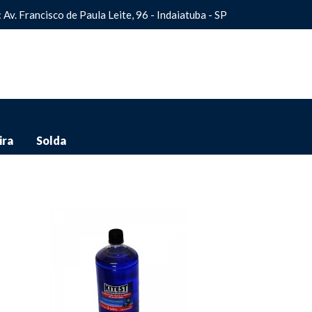
: Av. Francisco de Paula Leite, 96 - Indaiatuba - SP
ira
Solda