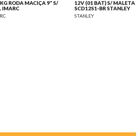
KG RODA MACIÇA 9" S/
12V (01 BAT) S/ MALETA
L IMARC
SCD12S1-BR STANLEY
RC
STANLEY