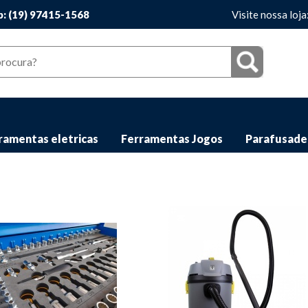
: (19) 97415-1568
Visite nossa loja
ramentas eletricas
Ferramentas Jogos
Parafusade