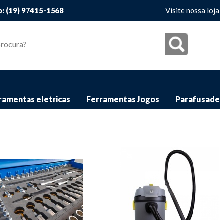
: (19) 97415-1568
Visite nossa loja
ramentas eletricas
Ferramentas Jogos
Parafusade