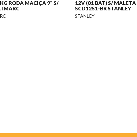
KG RODA MACIÇA 9" S/
12V (01 BAT) S/ MALETA
L IMARC
SCD12S1-BR STANLEY
RC
STANLEY