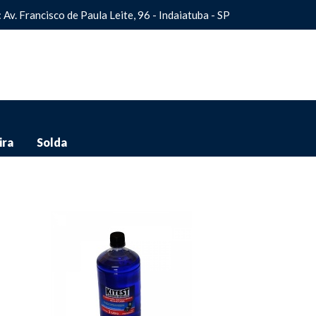
: Av. Francisco de Paula Leite, 96 - Indaiatuba - SP
ira
Solda