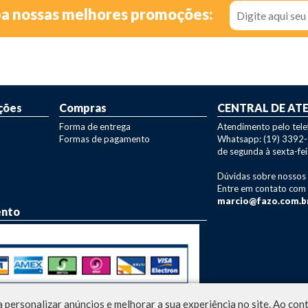
ba nossas melhores promoções:
ções
Compras
CENTRAL DE AT
Forma de entrega
Atendimento pelo tel
Formas de pagamento
Whatsapp: (19) 3392
de segunda à sexta-fei
Dúvidas sobre nossos
Entre em contato com
marcio@fazo.com.b
ento
 personalizar anúncios e melhorar a sua experiência no site. Ao co