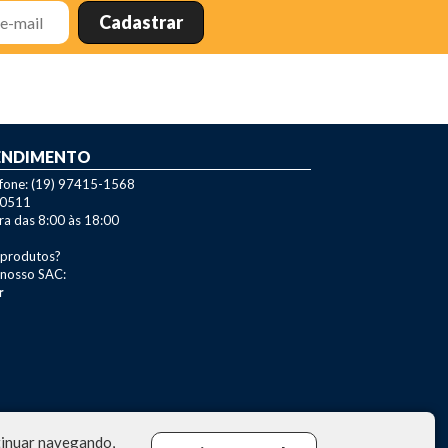
ENDIMENTO
efone: (19) 97415-1568
-0511
ra das 8:00 às 18:00
 produtos?
 nosso SAC:
r
ntinuar navegando,